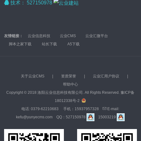
技术：
527150978
友情链接：
云业信息科技
云业CMS
云业汇微平台
脚本之家下载
站长下载
A5下载
关于云业CMS
|
资质荣誉
|
云业汇用户协议
|
帮助中心
Copyright © 2018 洛阳云业信息科技有限公司. All Rights Reserved.
豫ICP备
18012338号-2
电话:
0379-62210683
手机：
15937957328
E-mail:
kefu@yunyecms.com
QQ：
527150978
15003219