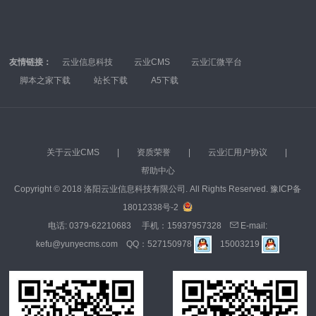
友情链接：
云业信息科技
云业CMS
云业汇微平台
脚本之家下载
站长下载
A5下载
关于云业CMS
|
资质荣誉
|
云业汇用户协议
|
帮助中心
Copyright © 2018 洛阳云业信息科技有限公司. All Rights Reserved.
豫ICP备
18012338号-2
电话:
0379-62210683
手机：
15937957328
E-mail:
kefu@yunyecms.com
QQ：
527150978
15003219