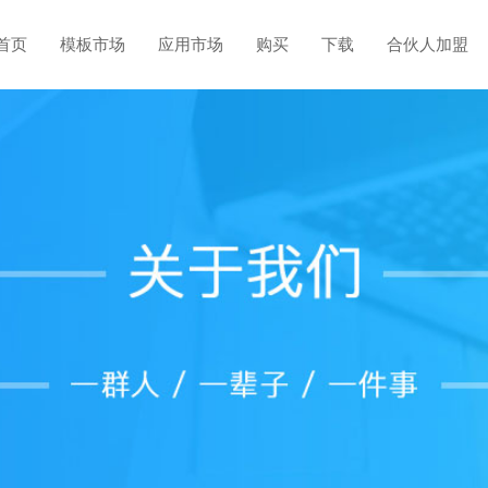
首页
模板市场
应用市场
购买
下载
合伙人加盟