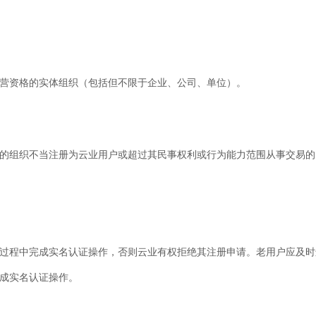
营资格的实体组织（包括但不限于企业、公司、单位）。
的组织不当注册为云业用户或超过其民事权利或行为能力范围从事交易的
过程中完成实名认证操作，否则云业有权拒绝其注册申请。老用户应及时
成实名认证操作。