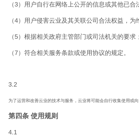
（3）用户自行在网络上公开的信息或其他已合
（4）用户侵害云业及其关联公司合法权益，为
（5）根据相关政府主管部门或司法机关的要求
（7）符合相关服务条款或使用协议的规定。
3.2
为了运营和改善云业的技术与服务，云业将可能会自行收集使用或向
第四条 使用规则
4.1