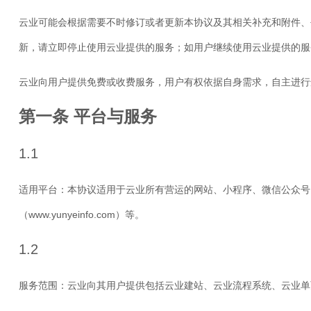
云业可能会根据需要不时修订或者更新本协议及其相关补充和附件、
新，请立即停止使用云业提供的服务；如用户继续使用云业提供的服
云业向用户提供免费或收费服务，用户有权依据自身需求，自主进行
第一条 平台与服务
1.1
适用平台：本协议适用于云业所有营运的网站、小程序、微信公众号、APP等，包括
（www.yunyeinfo.com）等。
1.2
服务范围：云业向其用户提供包括云业建站、云业流程系统、云业单