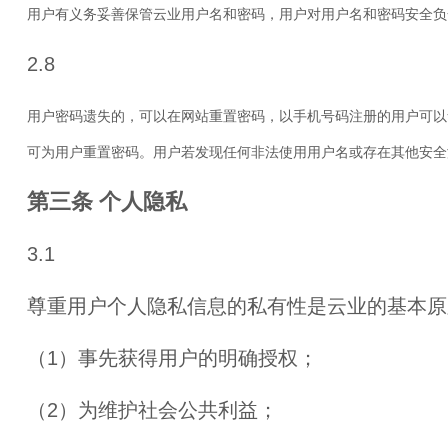
用户有义务妥善保管云业用户名和密码，用户对用户名和密码安全负
2.8
用户密码遗失的，可以在网站重置密码，以手机号码注册的用户可以
可为用户重置密码。用户若发现任何非法使用用户名或存在其他安全
第三条 个人隐私
3.1
尊重用户个人隐私信息的私有性是云业的基本原
（1）事先获得用户的明确授权；
（2）为维护社会公共利益；