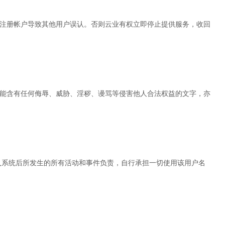
注册帐户导致其他用户误认。否则云业有权立即停止提供服务，收回
能含有任何侮辱、威胁、淫秽、谩骂等侵害他人合法权益的文字，亦
入系统后所发生的所有活动和事件负责，自行承担一切使用该用户名