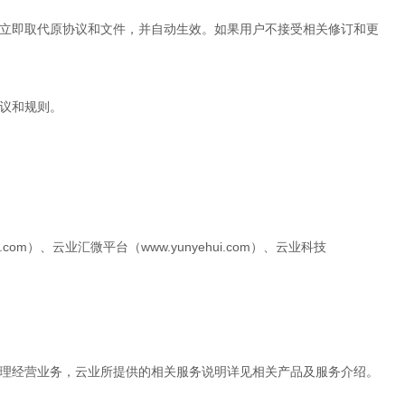
立即取代原协议和文件，并自动生效。如果用户不接受相关修订和更
议和规则。
om）、云业汇微平台（www.yunyehui.com）、云业科技
理经营业务，云业所提供的相关服务说明详见相关产品及服务介绍。