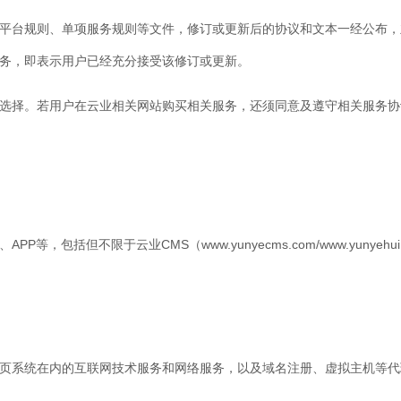
平台规则、单项服务规则等文件，修订或更新后的协议和文本一经公布，
务，即表示用户已经充分接受该修订或更新。
选择。若用户在云业相关网站购买相关服务，还须同意及遵守相关服务协
但不限于云业CMS（www.yunyecms.com/www.yunyehui.c
页系统在内的互联网技术服务和网络服务，以及域名注册、虚拟主机等代