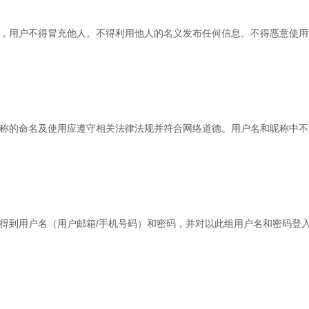
，用户不得冒充他人。不得利用他人的名义发布任何信息。不得恶意使用
称的命名及使用应遵守相关法律法规并符合网络道德。用户名和昵称中不
时得到用户名（用户邮箱/手机号码）和密码，并对以此组用户名和密码登