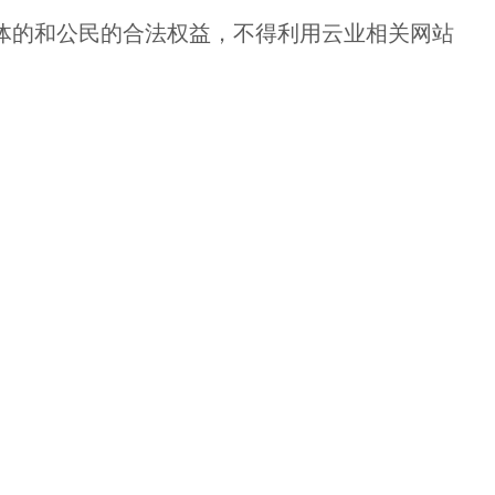
体的和公民的合法权益，不得利用云业相关网站