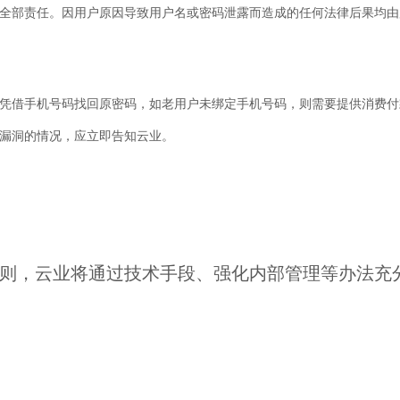
全部责任。因用户原因导致用户名或密码泄露而造成的任何法律后果均由
凭借手机号码找回原密码，如老用户未绑定手机号码，则需要提供消费付
漏洞的情况，应立即告知云业。
则，云业将通过技术手段、强化内部管理等办法充