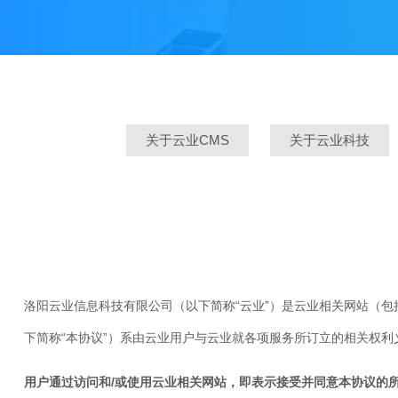
关于云业CMS
关于云业科技
洛阳云业信息科技有限公司（以下简称“云业”）是云业相关网站（包括yu
下简称“本协议”）系由云业用户与云业就各项服务所订立的相关权利
用户通过访问和/或使用云业相关网站，即表示接受并同意本协议的