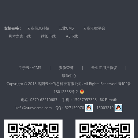
友情链接：
云业信息科技
云业CMS
云业汇微平台
脚本之家下载
站长下载
A5下载
关于云业CMS
|
资质荣誉
|
云业汇用户协议
|
帮助中心
Copyright © 2018 洛阳云业信息科技有限公司. All Rights Reserved.
豫ICP备
18012338号-2
电话:
0379-62210683
手机：
15937957328
E-mail:
kefu@yunyecms.com
QQ：
527150978
15003219