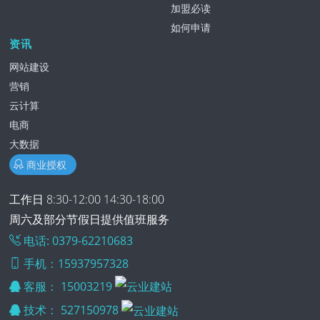
加盟必读
如何申请
资讯
网站建设
营销
云计算
电商
大数据
商业授权
工作日 8:30-12:00 14:30-18:00
周六及部分节假日提供值班服务
电话: 0379-62210683
手机：15937957328
客服：
15003219
技术：
527150978