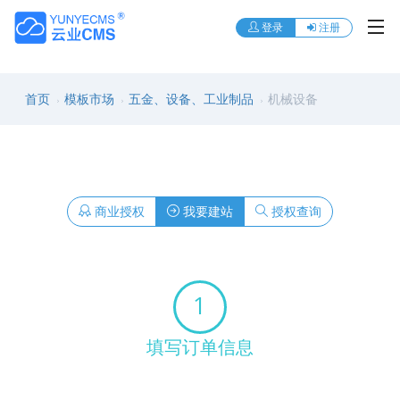
登录
注册
首页
模板市场
五金、设备、工业制品
机械设备
商业授权
我要建站
授权查询
1
填写订单信息