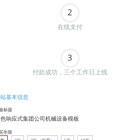
2
在线支付
3
付款成功，三个工作日上线
网站基本信息
板标题
红色响应式集团公司机械设备模板
买年限